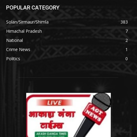
POPULAR CATEGORY
Solan/Sirmaur/Shimla
383
Himachal Pradesh
7
National
2
Crime News
1
Politics
0