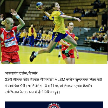
आकाशगंगा टाईम्स/सिरमौर
32वीं सीनियर स्टेट हैंडबॉल चैंपियनशिप MLSM कॉलेज सुन्दरनगर जिला मंडी
में आयोजित होगी। प्रतियोगिता 10 व 11 मई को हिमाचल प्रदेश हैंडबॉल
एसोसिएशन के तत्वाधान में होनी निश्चित हुई।