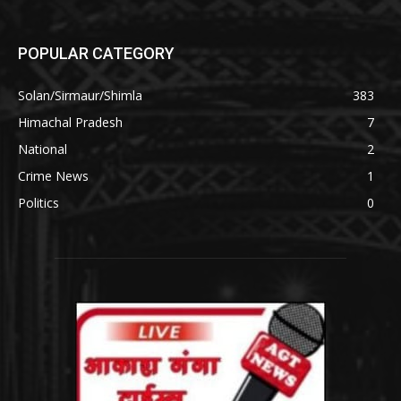
POPULAR CATEGORY
Solan/Sirmaur/Shimla
383
Himachal Pradesh
7
National
2
Crime News
1
Politics
0