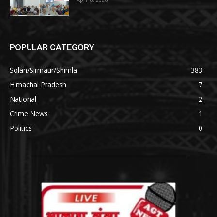
POPULAR CATEGORY
Solan/Sirmaur/Shimla
383
Himachal Pradesh
7
National
2
Crime News
1
Politics
0