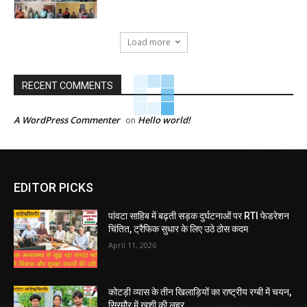
Load more
RECENT COMMENTS
A WordPress Commenter
Hello world!
on
EDITOR PICKS
पांवटा साहिब में बढ़ती सड़क दुर्घटनाओं पर RTI फेडरेशन
चिंतित, ट्रैफिक सुधार के लिए उठे ठोस कदम
April 11, 2026
कोटड़ी व्यास के तीन खिलाड़ियों का राष्ट्रीय रग्बी में चयन,
सिरमौर में खुशी की लहर