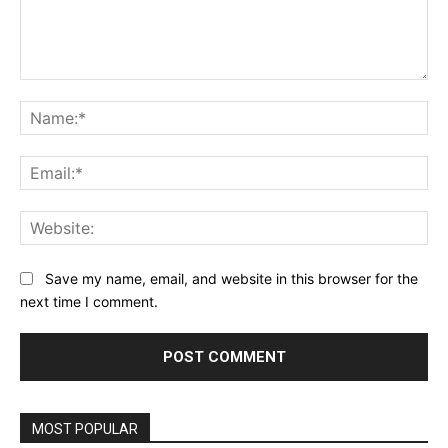
Comment:
Na
Ema
Web
Save my name, email, and website in this browser for the
next time I comment.
MOST POPULAR