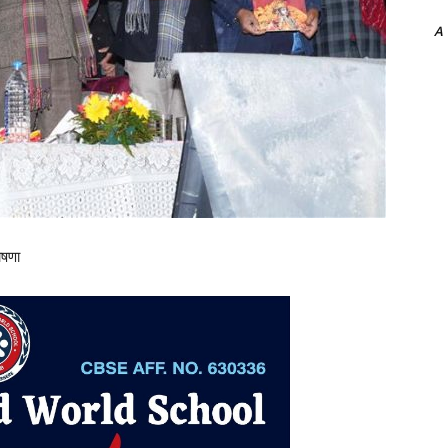
A
ोषणा