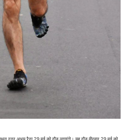
मैराथन रनर अभय रैना 29 मई को दौड़ लगाएंगे। यह दौड़ वीरवार 29 मई को