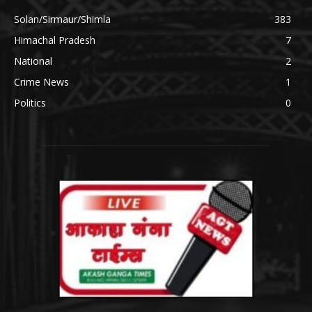
Solan/Sirmaur/Shimla
383
Himachal Pradesh
7
National
2
Crime News
1
Politics
0