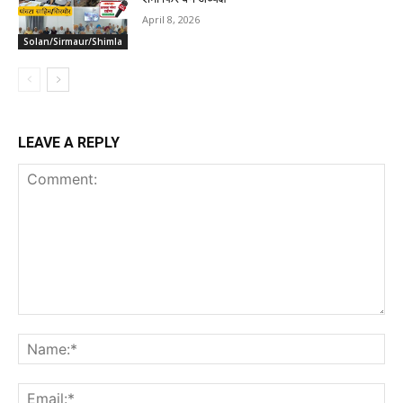
April 8, 2026
Solan/Sirmaur/Shimla
LEAVE A REPLY
Comment:
Na
Ema