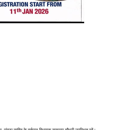
ोमर, पांवटा साहिब के वर्तमान विधायक सुखराम चौधरी उपस्थित रहें।