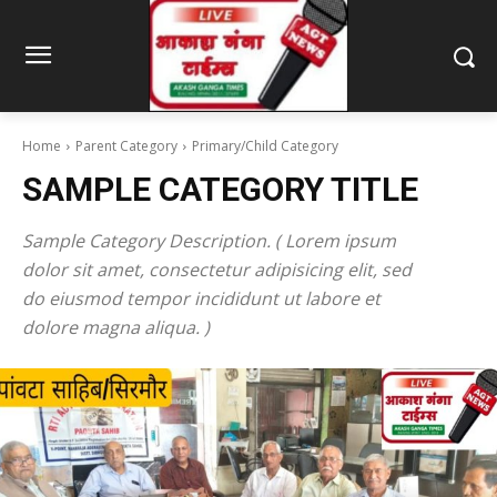
Home
Parent Category
Primary/Child Category
SAMPLE CATEGORY TITLE
Sample Category Description. ( Lorem ipsum
dolor sit amet, consectetur adipisicing elit, sed
do eiusmod tempor incididunt ut labore et
dolore magna aliqua. )